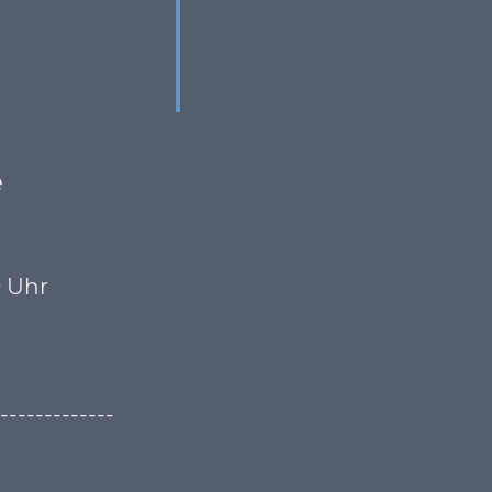
e
0 Uhr
-------------